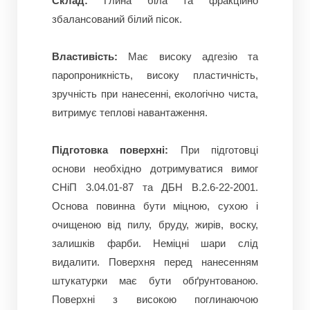
Склад:
Глина біла та фракційно
збалансований білий пісок.
Властивість:
Має високу адгезію та
паропроникність, високу пластичність,
зручність при нанесенні, екологічно чиста,
витримує теплові навантаження.
Підготовка поверхні:
При підготовці
основи необхідно дотримуватися вимог
СНіП 3.04.01-87 та ДБН В.2.6-22-2001.
Основа повинна бути міцною, сухою і
очищеною від пилу, бруду, жирів, воску,
залишків фарби.
Неміцні шари слід
видалити.
Поверхня перед нанесенням
штукатурки має бути обґрунтованою.
Поверхні з високою поглинаючою