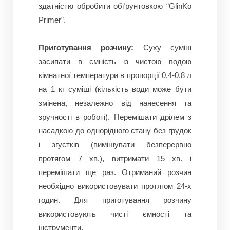
здатністю обробити обґрунтовкою “GlinKo
Primer”.
Приготування розчину:
Суху суміш
засипати в ємність із чистою водою
кімнатної температури в пропорції 0,4-0,8 л
на 1 кг суміші (кількість води може бути
змінена, незалежно від нанесення та
зручності в роботі).
Перемішати дрілем з
насадкою до однорідного стану без грудок
і згустків (вимішувати безперервно
протягом 7 хв.), витримати 15 хв.
і
перемішати ще раз.
Отриманий розчин
необхідно використовувати протягом 24-х
годин.
Для приготування розчину
використовують чисті ємності та
інструменти.