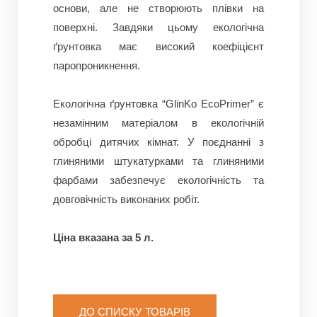
основи, але не створюють плівки на
поверхні. Завдяки цьому екологічна
ґрунтовка має високий коефіцієнт
паропроникнення.
Екологічна ґрунтовка “GlinKo EсoPrimer” є
незамінним матеріалом в екологічній
обробці дитячих кімнат. У поєднанні з
глиняними штукатурками та глиняними
фарбами забезпечує екологічність та
довговічність виконаних робіт.
Ціна вказана за 5 л.
ДО СПИСКУ ТОВАРІВ