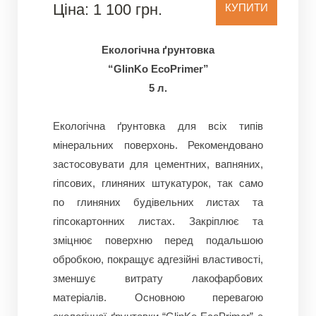
Ціна: 1 100 грн.
КУПИТИ
Екологічна ґрунтовка
“GlinKo EсoPrimer”
5 л.
Екологічна ґрунтовка для всіх типів
мінеральних поверхонь. Рекомендовано
застосовувати для цементних, вапняних,
гіпсових, глиняних штукатурок, так само
по глиняних будівельних листах та
гіпсокартонних листах. Закріплює та
зміцнює поверхню перед подальшою
обробкою, покращує адгезійні властивості,
зменшує витрату лакофарбових
матеріалів. Основною перевагою