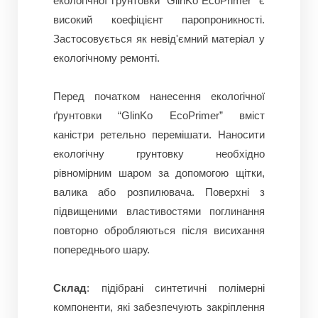
екологічної ґрунтовки “GlinKo EсoPrimer” є
високий коефіцієнт паропроникності.
Застосовується як невід'ємний матеріал у
екологічному ремонті.
Перед початком нанесення екологічної
ґрунтовки “GlinKo EсoPrimer” вміст
каністри ретельно перемішати. Наносити
екологічну грунтовку необхідно
рівномірним шаром за допомогою щітки,
валика або розпилювача. Поверхні з
підвищеними властивостями поглинання
повторно обробляються після висихання
попереднього шару.
Склад
: підібрані синтетичні полімерні
компоненти, які забезпечують закріплення